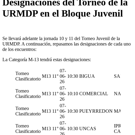
Designaciones del Torneo de la
URMDP en el Bloque Juvenil
Se llevará adelante la jornada 10 y 11 del Torneo Juvenil de la
URMDP. A continuación, repasamos las designaciones de cada uno
de los encuentros:
La Categoría M-13 tendrá estas designaciones:
07-
Torneo
M13
11°
06-
10:30
BIGUA
SAN IGN
Clasificatorio
26
07-
Torneo
M13
11°
06-
10:10
COMERCIAL
NAUTICO
Clasificatorio
26
07-
Torneo
M13
11°
06-
10:30
PUEYRREDON
MAR DEL
Clasificatorio
26
07-
Torneo
IPR SPO
M13
11°
06-
10:30
UNCAS
Clasificatorio
CARDOS
26