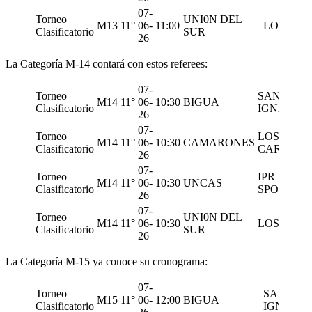
07-
Torneo
UNI0N DEL
M13
11°
06-
11:00
LOS 50
Clasificatorio
SUR
26
La Categoría M-14 contará con estos referees:
07-
Torneo
SAN
M14
11°
06-
10:30
BIGUA
Clasificatorio
IGNACIO
26
07-
Torneo
LOS
M14
11°
06-
10:30
CAMARONES
Clasificatorio
CARDOS
26
07-
Torneo
IPR
M14
11°
06-
10:30
UNCAS
Clasificatorio
SPORTIN
26
07-
Torneo
UNI0N DEL
M14
11°
06-
10:30
LOS 50
Clasificatorio
SUR
26
La Categoría M-15 ya conoce su cronograma:
07-
Torneo
SAN
M15
11°
06-
12:00
BIGUA
Clasificatorio
IGNACIO