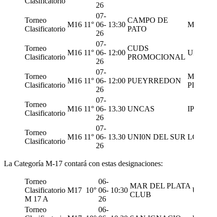
Clasificatorio
26
07-
Torneo
CAMPO DE
M16
11°
06-
13:30
MDP M
Clasificatorio
PATO
26
07-
Torneo
CUDS
M16
11°
06-
12:00
UNIVER
Clasificatorio
PROMOCIONAL
26
07-
Torneo
MAR D
M16
11°
06-
12:00
PUEYRREDON
Clasificatorio
PLATA
26
07-
Torneo
M16
11°
06-
13.30
UNCAS
IPR SP
Clasificatorio
26
07-
Torneo
M16
11°
06-
13.30
UNI0N DEL SUR
LOS 50
Clasificatorio
26
La Categoría M-17 contará con estas designaciones:
Torneo
06-
MAR DEL PLATA
Clasificatorio
M17
10°
06-
10:30
UNCA
CLUB
M 17 A
26
Torneo
06-