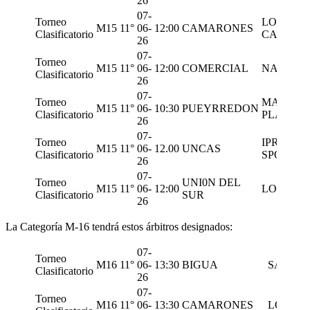
26
07-
Torneo
LOS
M15
11°
06-
12:00
CAMARONES
Clasificatorio
CARDOS
26
07-
Torneo
M15
11°
06-
12:00
COMERCIAL
NAUTIC
Clasificatorio
26
07-
Torneo
MAR DE
M15
11°
06-
10:30
PUEYRREDON
Clasificatorio
PLATA
26
07-
Torneo
IPR
M15
11°
06-
12.00
UNCAS
Clasificatorio
SPORTIN
26
07-
Torneo
UNI0N DEL
M15
11°
06-
12:00
LOS 50
Clasificatorio
SUR
26
La Categoría M-16 tendrá estos árbitros designados:
07-
Torneo
M16
11°
06-
13:30
BIGUA
SAN IG
Clasificatorio
26
07-
Torneo
M16
11°
06-
13:30
CAMARONES
LOS C