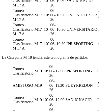
Clasificatorio
M17
10°
06-
10.30
SAN IGNACIO
LOS 50
M 17 A
26
Torneo
06-
LOS
Clasificatorio
M17
10°
06-
10:30
UNION DEL SUR
CARD
M 17 A
26
Torneo
06-
Clasificatorio
M17
10°
06-
10:30
UNIVERSITARIO
BIGU
M 17 A
26
Torneo
06-
Clasificatorio
M17
10°
06-
10:30
IPR SPORTING
COME
M 17 A
26
La Categoría M-19 tendrá este cronograma de partidos:
06-
Torneo
M19
10°
06-
12:00
IPR SPORTING
COMER
Clasificatorio
26
06-
MAR D
AMISTOSO
M19
06-
11:30
PUEYRREDON
PLATA
26
06-
Torneo
M19
10°
06-
12:00
SAN IGNACIO
LOS 50
Clasificatorio
26
06-