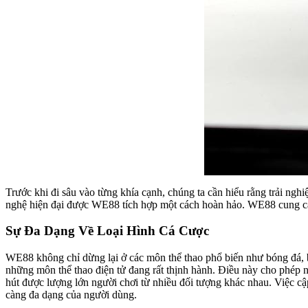
Trước khi đi sâu vào từng khía cạnh, chúng ta cần hiểu rằng trải ngh
nghệ hiện đại được WE88 tích hợp một cách hoàn hảo. WE88 cung cấp
Sự Đa Dạng Về Loại Hình Cá Cược
WE88 không chỉ dừng lại ở các môn thể thao phổ biến như bóng đá, 
những môn thể thao điện tử đang rất thịnh hành. Điều này cho phép 
hút được lượng lớn người chơi từ nhiều đối tượng khác nhau. Việc c
càng đa dạng của người dùng.