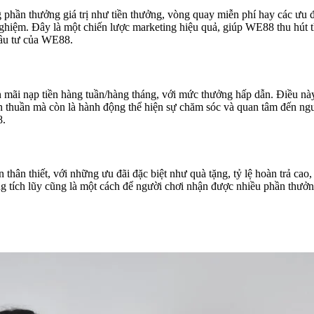
 phần thưởng giá trị như tiền thưởng, vòng quay miễn phí hay các ưu
i nghiệm. Đây là một chiến lược marketing hiệu quả, giúp WE88 thu hút 
đầu tư của WE88.
ãi nạp tiền hàng tuần/hàng tháng, với mức thưởng hấp dẫn. Điều này g
ơn thuần mà còn là hành động thể hiện sự chăm sóc và quan tâm đến 
8.
ân thiết, với những ưu đãi đặc biệt như quà tặng, tỷ lệ hoàn trả cao,
 tích lũy cũng là một cách để người chơi nhận được nhiều phần thưởng