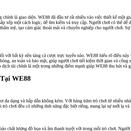
chính là giao diện. WE88 đã đầu tư rất nhiều vào việc thiết kế một gi
p xếp một cách logic, dễ tìm kiếm và truy cập. Người chơi có thể dễ d
 thẩm mỹ, tạo cảm giác thoải mái và chuyên nghiệp cho người chơi. Sự 
đối với bất kỳ nền tảng cá cược trực tuyến nào. WE88 hiểu rõ điều nà
 chóng, an toàn và bảo mật, giúp người chơi tiết kiệm thời gian và cô
giao dịch tài chính là một trong những điểm mạnh giúp WE88 thu hút và 
 Tại WE88
t đa dạng và hấp dẫn không kém. Với hàng trăm trò chơi từ nhiều nhà 
trò chơi đều có những tính năng đặc biệt riêng, mang lại sự mới lạ và 
o chất lượng đồ họa và âm thanh tuyệt vời trong mỗi trò chơi. Người