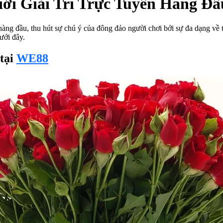
i Giải Trí Trực Tuyến Hàng Đầu
hàng đầu, thu hút sự chú ý của đông đảo người chơi bởi sự đa dạng về t
ưới đây.
tại
WE88